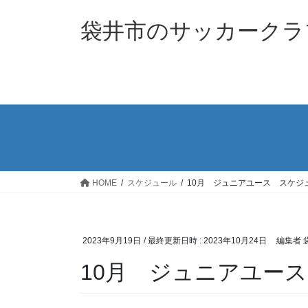
コ
ナ
ン
ビ
袋井市のサッカークラブ｜袋
テ
ゲ
ン
ー
ツ
シ
へ
ョ
ス
ン
キ
に
ッ
移
プ
動
HOME
スケジュール
10月 ジュニアユース スケジ
2023年9月19日
/ 最終更新日時 :
2023年10月24日
編集者 
10月 ジュニアユー